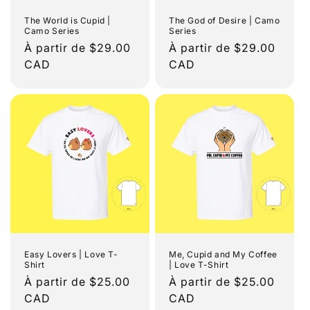
The World is Cupid |
The God of Desire | Camo
Camo Series
Series
Prix
À partir de $29.00
Prix
À partir de $29.00
habituel
CAD
habituel
CAD
Easy Lovers | Love T-
Me, Cupid and My Coffee
Shirt
| Love T-Shirt
Prix
À partir de $25.00
Prix
À partir de $25.00
habituel
CAD
habituel
CAD