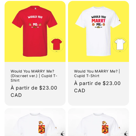
Would You MARRY Me?
Would You MARRY Me? |
(Discreet ver.) | Cupid T-
Cupid T-Shirt
Shirt
Prix
À partir de $23.00
Prix
À partir de $23.00
habituel
CAD
habituel
CAD