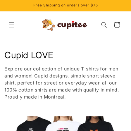
et
Free Shipping on orders over $75
passer
au
contenu
Panier
C
Cupid LOVE
o
Explore our collection of unique T-shirts for men
l
and women! Cupid designs, simple short sleeve
shirt, perfect for street or everyday wear, all our
l
100% cotton shirts are made with quality in mind.
Proudly made in Montreal.
e
c
t