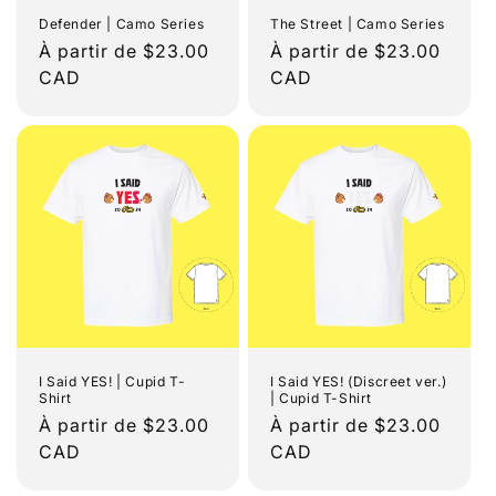
Defender | Camo Series
The Street | Camo Series
Prix
À partir de $23.00
Prix
À partir de $23.00
habituel
CAD
habituel
CAD
I Said YES! | Cupid T-
I Said YES! (Discreet ver.)
Shirt
| Cupid T-Shirt
Prix
À partir de $23.00
Prix
À partir de $23.00
habituel
CAD
habituel
CAD