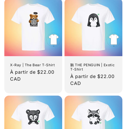
X-Ray | The Bear T-Shirt
鵝 THE PENGUIN | Exotic
T-Shirt
Prix
À partir de $22.00
Prix
À partir de $22.00
habituel
CAD
habituel
CAD