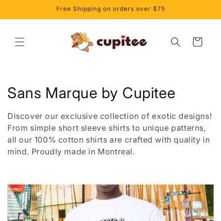
et
Free Shipping on orders over $75
passer
au
contenu
Panier
C
Sans Marque by Cupitee
o
Discover our exclusive collection of exotic designs!
l
From simple short sleeve shirts to unique patterns,
all our 100% cotton shirts are crafted with quality in
l
mind. Proudly made in Montreal.
e
c
t