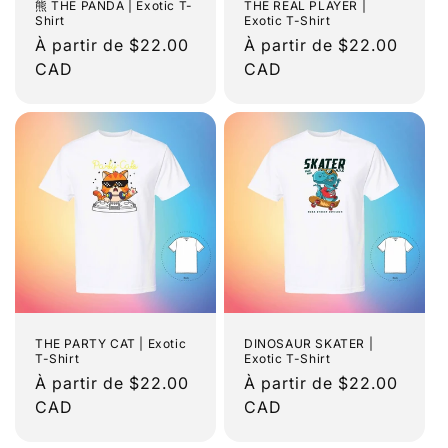
熊 THE PANDA | Exotic T-
THE REAL PLAYER |
Shirt
Exotic T-Shirt
Prix
À partir de $22.00
Prix
À partir de $22.00
habituel
CAD
habituel
CAD
THE PARTY CAT | Exotic
DINOSAUR SKATER |
T-Shirt
Exotic T-Shirt
Prix
À partir de $22.00
Prix
À partir de $22.00
habituel
CAD
habituel
CAD