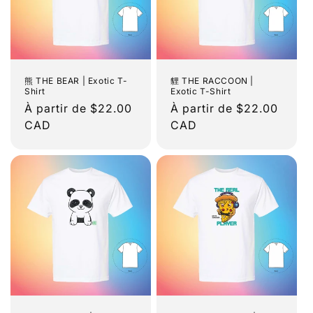
熊 THE BEAR | Exotic T-
貍 THE RACCOON |
Shirt
Exotic T-Shirt
Prix
À partir de $22.00
Prix
À partir de $22.00
habituel
CAD
habituel
CAD